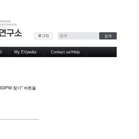
로그인
d
My EVpedia
Contact us/Help
My dataset
My analysis
My publication
D/PW 찾기" 버튼을