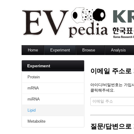
Home
Experiment
Browse
Analysis
Protein
Protein
Sequence sea
mRNA
mRNA
Set analysis
Experiment
이메일 주소로
miRNA
miRNA
GO enrichment
Lipid
Lipid
Network analy
Protein
Metabolite
Metabolite
아이디/비밀번호는 가입시 
mRNA
클릭해주세요.
miRNA
Lipid
Metabolite
질문/답변으로