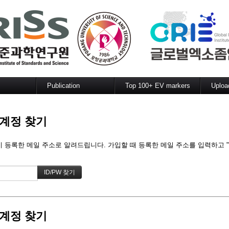
메뉴 건너뛰기
Publication
Top 100+ EV markers
Uploa
rch
Article
Protein (Human)
Principal investigator
Protein (Mouse)
 계정 찾기
 analysis
Protein (Prokaryote)
sis
Protein (All)
mRNA (Human)
등록한 메일 주소로 알려드립니다. 가입할 때 등록한 메일 주소를 입력하고 "I
mRNA (Mouse)
mRNA (All)
miRNA (Human)
miRNA (Mouse)
miRNA (All)
Lipid (All)
Metabolite (All)
 계정 찾기